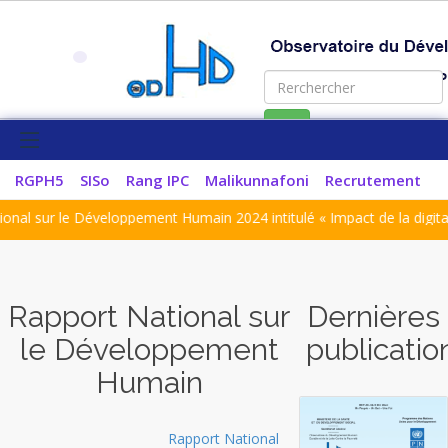
OK
RGPH5
SISo
Rang IPC
Malikunnafoni
Recrutement
l sur le Développement Humain 2024 intitulé « Impact de la digitalisat
Rapport National sur
Dernières
le Développement
publicatio
Humain
Rapport National